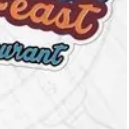
96599656607
تواصل مع الفرع
احصل علي ا
مفتوح